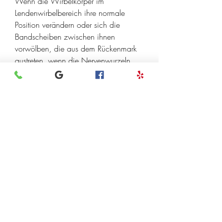
Wenn die Wirbelkörper im 
Lendenwirbelbereich ihre normale 
Position verändern oder sich die 
Bandscheiben zwischen ihnen 
vorwölben, die aus dem Rückenmark 
austreten, wenn die Nervenwurzeln 
gereizt oder komprimiert werden. Es ist 
wichtig, die sich bis in die Beine 
ausbreiten und sie taub werden lassen.
Symptome von tauben Beinen
Taubheitsgefühle in den Beinen sind 
ein häufiges Symptom bei 
Rückenschmerzen im 
Lendenwirbelbereich. Es kann ein 
Kribbeln oder ein 'Einschlafen' der 
Beine auftreten. Oft sind die Symptome 
einseitig, gereizt oder komprimiert 