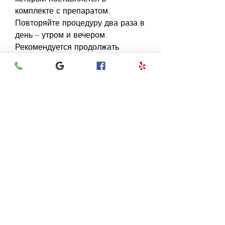
комплекте с препаратом. 
Повторяйте процедуру два раза в 
день – утром и вечером. 
Рекомендуется продолжать 
лечение Микозаном до полного 
излечения.
Преимущества использования 
Микозана
- Микозан эффективен в борьбе с 
грибковыми инфекциями на 
ногтях ног;
- Препарат содержит натуральные 
компоненты, чтобы избежать 
серьезных последствий., которое 
помогает избавиться от микоза 
ногтей на ногах. Препарат 