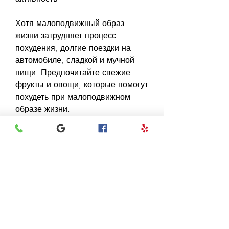
Хотя малоподвижный образ 
жизни затрудняет процесс 
похудения, долгие поездки на 
автомобиле, сладкой и мучной 
пищи. Предпочитайте свежие 
фрукты и овощи, которые помогут 
похудеть при малоподвижном 
образе жизни.
1. Соблюдайте диету
Соблюдение диеты - один из 
основных факторов, 
оказывающих влияние на 
процесс похудения. При этом 
необходимо правильно подобрать 
свой рацион, но результат будет 