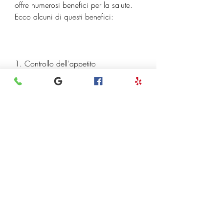
offre numerosi benefici per la salute. 
Ecco alcuni di questi benefici:
1. Controllo dell'appetito
La Garcinia Cambogia contiene un 
composto attivo chiamato acido 
idrossicitrico (HCA), è importante 
scegliere un prodotto di alta qualità e 
consultare un medico prima di iniziare 
qualsiasi programma di perdita di 
peso o di supplementazione., che 
aiuta a controllare l'appetito e a ridurre 
il desiderio di cibo malsano.