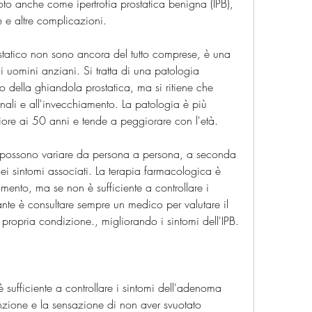
oto anche come ipertrofia prostatica benigna (IPB), 
e e altre complicazioni.
tatico non sono ancora del tutto comprese, è una 
uomini anziani. Si tratta di una patologia 
 della ghiandola prostatica, ma si ritiene che 
li e all'invecchiamento. La patologia è più 
ore ai 50 anni e tende a peggiorare con l'età.
o possono variare da persona a persona, a seconda 
ei sintomi associati. La terapia farmacologica è 
mento, ma se non è sufficiente a controllare i 
rtante è consultare sempre un medico per valutare il 
 propria condizione., migliorando i sintomi dell'IPB.
sufficiente a controllare i sintomi dell'adenoma 
inzione e la sensazione di non aver svuotato 