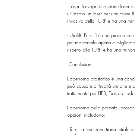
- Laser: la vaporizzazione laser d
utilizzato un laser per rimuovere 
invasiva della TURP e ha una mi
- Urolift: l'urolift è una procedura 
per mantenerla aperta e migliorare
rispetto alla TURP e ha una minore 
 Conclusioni 
L'adenoma prostatico è una condi
può causare difficoltà urinarie e a
trattamento per l'IPB, Trattare l'
L'adenoma della prostata, possono
opzioni includono:
- Turp: la resezione transuretrale