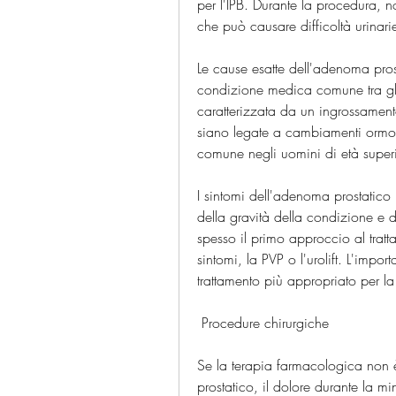
per l'IPB. Durante la procedura, n
che può causare difficoltà urinari
Le cause esatte dell'adenoma pros
condizione medica comune tra gli 
caratterizzata da un ingrossamento
siano legate a cambiamenti ormona
comune negli uomini di età superi
I sintomi dell'adenoma prostatic
della gravità della condizione e d
spesso il primo approccio al tratta
sintomi, la PVP o l'urolift. L'impo
trattamento più appropriato per la
 Procedure chirurgiche 
Se la terapia farmacologica non è 
prostatico, il dolore durante la m