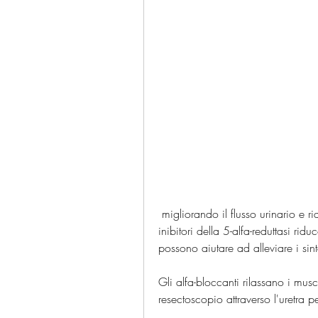
 migliorando il flusso urinario e riducendo la necessità di urinare frequentemente. Gli 
inibitori della 5-alfa-reduttasi ri
possono aiutare ad alleviare i sint
Gli alfa-bloccanti rilassano i musc
resectoscopio attraverso l'uretra p