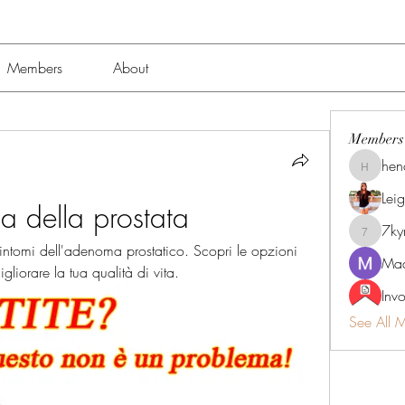
Members
About
Members
hen
henchlu
Lei
a della prostata
7k
7kyn61
 sintomi dell'adenoma prostatico. Scopri le opzioni 
Mad
liorare la tua qualità di vita.
Inv
See All 