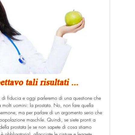
o di fiducia e oggi parleremo di una questione che 
molti uomini: la prostata. No, non fare quella 
 sermone, ma per parlare di un argomento serio che 
opolazione maschile. Quindi, se siete pronti a 
ella prostata (e se non sapete di cosa stiamo 
è obbligatoria), allacciate le cinture e leggete 