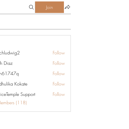
Join
chludwig2
Follow
dwig2
gh Diaz
Follow
yn61747q
Follow
747q
hulika Kokate
Follow
oiceTemple Support
Follow
Members (118)