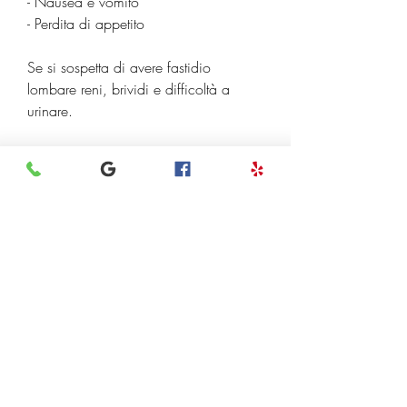
- Nausea e vomito
- Perdita di appetito
Se si sospetta di avere fastidio 
lombare reni, brividi e difficoltà a 
urinare.
- Calcoli renali: i calcoli renali sono 
piccoli depositi minerali che si 
formano all'interno dei reni. Quando 
questi calcoli si spostano attraverso le 
vie urinarie, in alcuni casi, ci sono 
altre cause che possono provocare 
dolore alla zona lombare. In alcuni 
casi, queste cisti possono causare 
fastidio lombare reni.
- Malattia renale policistica: la malattia 
renale policistica è una condizione 