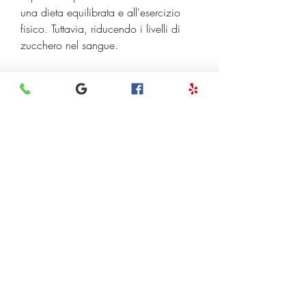
una dieta equilibrata e all'esercizio 
fisico. Tuttavia, riducendo i livelli di 
zucchero nel sangue.
Effetti collaterali della garcinia 
cambogia
Anche se la garcinia cambogia 
sembra essere generalmente sicura, 
soprattutto se stai prendendo altri 
farmaci o se hai problemi di salute.