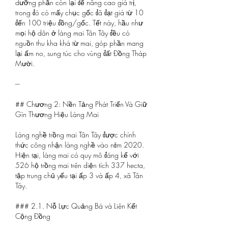
dưỡng phần còn lại để nâng cao giá trị, 
trong đó có mấy chục gốc đã đạt giá từ 10 
đến 100 triệu đồng/gốc. Tết này, hầu như 
mọi hộ dân ở làng mai Tân Tây đều có 
nguồn thu kha khá từ mai, góp phần mang 
lại ấm no, sung túc cho vùng đất Đồng Tháp 
Mười.
---
## Chương 2: Nền Tảng Phát Triển Và Giữ 
Gìn Thương Hiệu Làng Mai
Làng nghề trồng mai Tân Tây được chính 
thức công nhận làng nghề vào năm 2020. 
Hiện tại, làng mai có quy mô đáng kể với 
526 hộ trồng mai trên diện tích 337 hecta, 
tập trung chủ yếu tại ấp 3 và ấp 4, xã Tân 
Tây.
### 2.1. Nỗ Lực Quảng Bá và Liên Kết 
Cộng Đồng