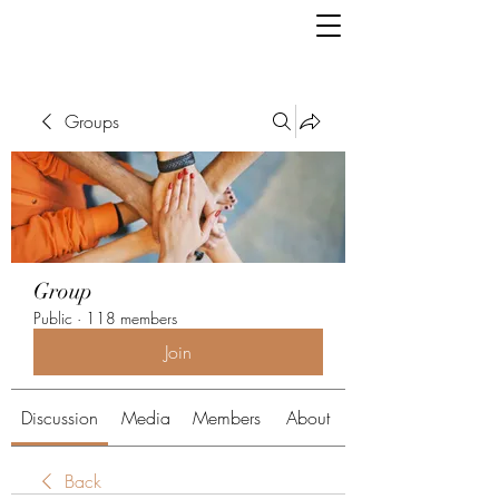
Groups
Group
Public
·
118 members
Join
Discussion
Media
Members
About
Back