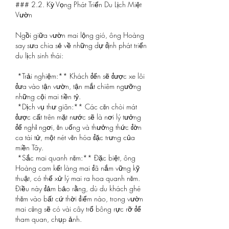
### 2.2. Kỳ Vọng Phát Triển Du Lịch Miệt 
Vườn
Ngồi giữa vườn mai lộng gió, ông Hoàng 
say sưa chia sẻ về những dự định phát triển 
du lịch sinh thái:
*Trải nghiệm:** Khách đến sẽ được xe lôi 
đưa vào tận vườn, tận mắt chiêm ngưỡng 
những cội mai tiền tỷ.
*Dịch vụ thư giãn:** Các căn chòi mát 
được cất trên mặt nước sẽ là nơi lý tưởng 
để nghỉ ngơi, ăn uống và thưởng thức đờn 
ca tài tử, một nét văn hóa đặc trưng của 
miền Tây.
*Sắc mai quanh năm:** Đặc biệt, ông 
Hoàng cam kết làng mai đã nắm vững kỹ 
thuật, có thể xử lý mai ra hoa quanh năm. 
Điều này đảm bảo rằng, dù du khách ghé 
thăm vào bất cứ thời điểm nào, trong vườn 
mai cũng sẽ có vài cây trổ bông rực rỡ để 
tham quan, chụp ảnh.