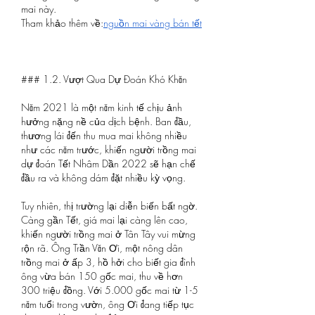
mai này.
Tham khảo thêm về:
nguồn mai vàng bán tết
### 1.2. Vượt Qua Dự Đoán Khó Khăn
Năm 2021 là một năm kinh tế chịu ảnh 
hưởng nặng nề của dịch bệnh. Ban đầu, 
thương lái đến thu mua mai không nhiều 
như các năm trước, khiến người trồng mai 
dự đoán Tết Nhâm Dần 2022 sẽ hạn chế 
đầu ra và không dám đặt nhiều kỳ vọng.
Tuy nhiên, thị trường lại diễn biến bất ngờ. 
Càng gần Tết, giá mai lại càng lên cao, 
khiến người trồng mai ở Tân Tây vui mừng 
rộn rã. Ông Trần Văn Ơi, một nông dân 
trồng mai ở ấp 3, hồ hởi cho biết gia đình 
ông vừa bán 150 gốc mai, thu về hơn 
300 triệu đồng. Với 5.000 gốc mai từ 1-5 
năm tuổi trong vườn, ông Ơi đang tiếp tục 