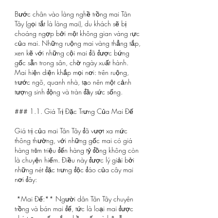
Bước chân vào làng nghề trồng mai Tân 
Tây (gọi tắt là làng mai), du khách sẽ bị 
choáng ngợp bởi một không gian vàng rực 
của mai. Những ruộng mai vàng thẳng tắp, 
xen kẽ với những cội mai đã được bứng 
gốc sẵn trong sân, chờ ngày xuất hành. 
Mai hiện diện khắp mọi nơi: trên ruộng, 
trước ngõ, quanh nhà, tạo nên một cảnh 
tượng sinh động và tràn đầy sức sống.
### 1.1. Giá Trị Đặc Trưng Của Mai Đế
Giá trị của mai Tân Tây đã vượt xa mức 
thông thường, với những gốc mai có giá 
hàng trăm triệu đến hàng tỷ đồng không còn 
là chuyện hiếm. Điều này được lý giải bởi 
những nét đặc trưng độc đáo của cây mai 
nơi đây:
*Mai Đế:** Người dân Tân Tây chuyên 
trồng và bán mai đế, tức là loại mai được 