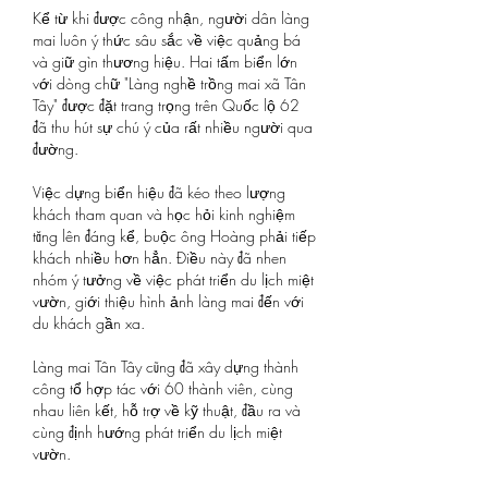
Kể từ khi được công nhận, người dân làng 
mai luôn ý thức sâu sắc về việc quảng bá 
và giữ gìn thương hiệu. Hai tấm biển lớn 
với dòng chữ "Làng nghề trồng mai xã Tân 
Tây" được đặt trang trọng trên Quốc lộ 62 
đã thu hút sự chú ý của rất nhiều người qua 
đường.
Việc dựng biển hiệu đã kéo theo lượng 
khách tham quan và học hỏi kinh nghiệm 
tăng lên đáng kể, buộc ông Hoàng phải tiếp 
khách nhiều hơn hẳn. Điều này đã nhen 
nhóm ý tưởng về việc phát triển du lịch miệt 
vườn, giới thiệu hình ảnh làng mai đến với 
du khách gần xa.
Làng mai Tân Tây cũng đã xây dựng thành 
công tổ hợp tác với 60 thành viên, cùng 
nhau liên kết, hỗ trợ về kỹ thuật, đầu ra và 
cùng định hướng phát triển du lịch miệt 
vườn.