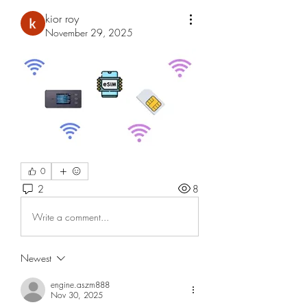
kior roy
November 29, 2025
0
2
8
Write a comment...
Newest
engine.aszm888
Nov 30, 2025