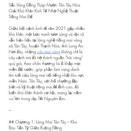
Sắc Vàng Đồng Tháp Mười: Tân Tây Hóa 
Giải Khó Khăn Kinh Tế Nhờ Nghệ Thuật 
Trồng Mai Đế
Giữa bối cảnh kinh tế năm 2021 gặp nhiều 
khó khăn, một bức tranh tươi sáng và rộn rã 
vẫn hiện hữu tại làng nghề trồng mai vàng 
xã Tân Tây, huyện Thạnh Hóa, tỉnh Long An. 
Nơi đây, những 
cây mai vàng
 không chỉ là 
cây cảnh mà đã trở thành nguồn "hái vàng" 
quý giá, theo chân thương lái đi khắp mọi 
miền đất nước, góp phần làm vang danh 
tên tuổi của làng mai nổi tiếng nhất khu vực 
miền Nam. Tân Tây, với thổ nhưỡng đặc 
biệt và kỹ thuật trồng mai đế đỉnh cao, đã 
biến khó khăn thành cơ hội, mang lại niềm 
vui lớn trong dịp Tết Nguyên đán.
---
## Chương 1: Làng Mai Tân Tây – Kho 
Báu Tiền Tỷ Giữa Ruộng Đồng