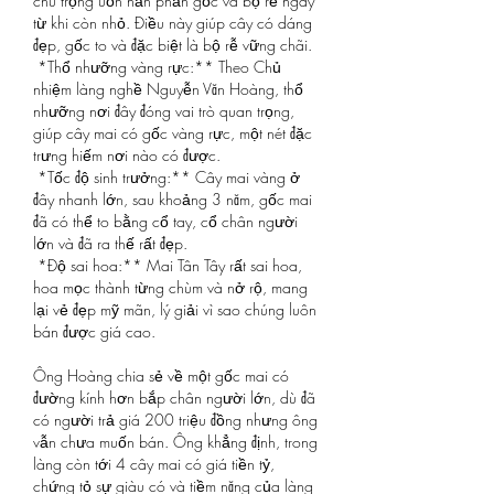
chú trọng uốn nắn phần gốc và bộ rễ ngay 
từ khi còn nhỏ. Điều này giúp cây có dáng 
đẹp, gốc to và đặc biệt là bộ rễ vững chãi.
*Thổ nhưỡng vàng rực:** Theo Chủ 
nhiệm làng nghề Nguyễn Văn Hoàng, thổ 
nhưỡng nơi đây đóng vai trò quan trọng, 
giúp cây mai có gốc vàng rực, một nét đặc 
trưng hiếm nơi nào có được.
*Tốc độ sinh trưởng:** Cây mai vàng ở 
đây nhanh lớn, sau khoảng 3 năm, gốc mai 
đã có thể to bằng cổ tay, cổ chân người 
lớn và đã ra thế rất đẹp.
*Độ sai hoa:** Mai Tân Tây rất sai hoa, 
hoa mọc thành từng chùm và nở rộ, mang 
lại vẻ đẹp mỹ mãn, lý giải vì sao chúng luôn 
bán được giá cao.
Ông Hoàng chia sẻ về một gốc mai có 
đường kính hơn bắp chân người lớn, dù đã 
có người trả giá 200 triệu đồng nhưng ông 
vẫn chưa muốn bán. Ông khẳng định, trong 
làng còn tới 4 cây mai có giá tiền tỷ, 
chứng tỏ sự giàu có và tiềm năng của làng 