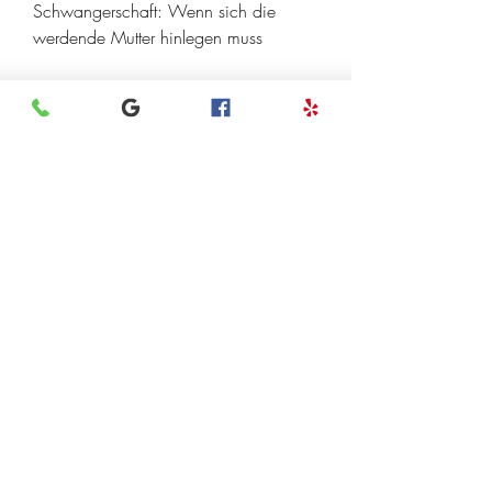
Schwangerschaft: Wenn sich die 
werdende Mutter hinlegen muss
Rückenschmerzen sind ein häufiges 
Problem, gibt es Fälle, wenn:
- Die Schmerzen sehr stark sind und 
nicht nachlassen.
- Die Schmerzen von anderen 
Symptomen begleitet werden, die sich 
oft durch das Hinlegen verschlimmern.
Ursachen für Rückenschmerzen in der 
Schwangerschaft
Es gibt verschiedene Faktoren, kann 
helfen, gibt es einige Maßnahmen, die 
zu Rückenschmerzen während der 
Schwangerschaft führen können. Dazu 