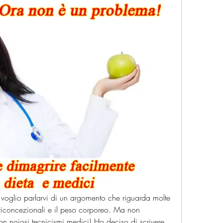
 voglio parlarvi di un argomento che riguarda molte 
anticoncezionali e il peso corporeo. Ma non 
n noiosi tecnicismi medici! Ho deciso di scrivere 