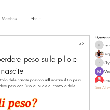
Members
About
Members
hen
henchlu
Lei
dere peso sulle pillole 
7k
7kyn61
 nascite
Mad
ollo delle nascite possono influenzare il tuo peso. 
Inv
e peso con l'uso di pillole di controllo delle 
See All 