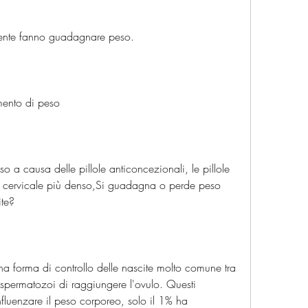
ente fanno guadagnare peso.
umento di peso
a causa delle pillole anticoncezionali, le pillole 
 cervicale più denso,Si guadagna o perde peso 
ite?
na forma di controllo delle nascite molto comune tra 
spermatozoi di raggiungere l'ovulo. Questi 
luenzare il peso corporeo, solo il 1% ha 