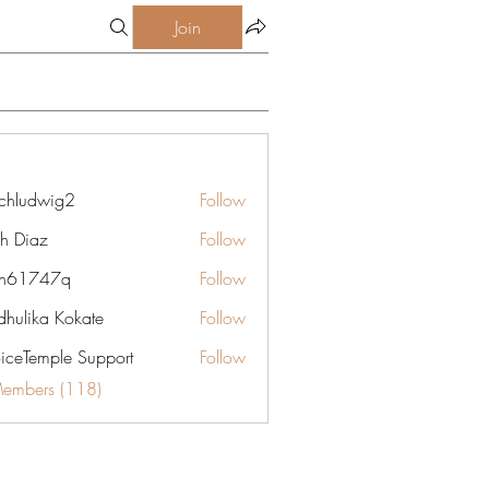
Join
chludwig2
Follow
dwig2
gh Diaz
Follow
yn61747q
Follow
747q
hulika Kokate
Follow
oiceTemple Support
Follow
Members (118)