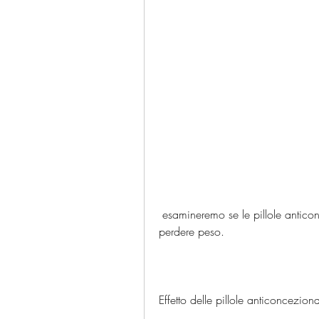
 esamineremo se le pillole anticoncezionali possono effettivamente far guadagnare o 
perdere peso.
Effetto delle pillole anticoncezion