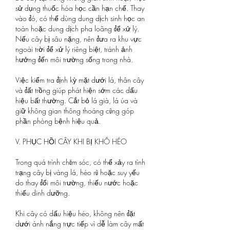
sử dụng thuốc hóa học cần hạn chế. Thay 
vào đó, có thể dùng dung dịch sinh học an 
toàn hoặc dung dịch pha loãng để xử lý. 
Nếu cây bị sâu nặng, nên đưa ra khu vực 
ngoài trời để xử lý riêng biệt, tránh ảnh 
hưởng đến môi trường sống trong nhà.
Việc kiểm tra định kỳ mặt dưới lá, thân cây 
và đất trồng giúp phát hiện sớm các dấu 
hiệu bất thường. Cắt bỏ lá già, lá úa và 
giữ không gian thông thoáng cũng góp 
phần phòng bệnh hiệu quả.
V. PHỤC HỒI CÂY KHI BỊ KHÔ HÉO
Trong quá trình chăm sóc, có thể xảy ra tình 
trạng cây bị vàng lá, héo rũ hoặc suy yếu 
do thay đổi môi trường, thiếu nước hoặc 
thiếu dinh dưỡng.
Khi cây có dấu hiệu héo, không nên đặt 
dưới ánh nắng trực tiếp vì dễ làm cây mất 