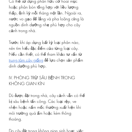
Có thể sử dụng phân hữu cơ hoai mục 
hoặc phân bón tổng hợp với liều lượng 
thấp, định kỳ mỗi tháng một lần. Ngoài ra, 
nước vo gạo để lắng và pha loãng cũng là 
nguồn dinh dưỡng nhẹ phù hợp cho cây 
cảnh trong nhà.
Trước khi áp dụng bất kỳ loại phân nào, 
nên tìm hiểu đặc điểm của từng loại cây. 
Nếu cần thiết, có thể tham khảo tư vấn từ 
trung tâm cây giống
 để lựa chọn sản phẩm 
dinh dưỡng phù hợp.
IV. PHÒNG TRỪ SÂU BỆNH TRONG 
KHÔNG GIAN KÍN
Dù được đặt trong nhà, cây cảnh vẫn có thể 
bị sâu bệnh tấn công. Các loại rệp, ve 
nhện hoặc nấm mốc thường xuất hiện khi 
môi trường quá ẩm hoặc kém thông 
thoáng.
Do cây đặt trong không gian sinh hoạt, việc 