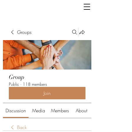
Groups
Group
Public
·
118 members
Join
Discussion
Media
Members
About
Back