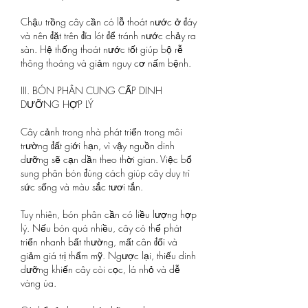
Chậu trồng cây cần có lỗ thoát nước ở đáy 
và nên đặt trên đĩa lót để tránh nước chảy ra 
sàn. Hệ thống thoát nước tốt giúp bộ rễ 
thông thoáng và giảm nguy cơ nấm bệnh.
III. BÓN PHÂN CUNG CẤP DINH 
DƯỠNG HỢP LÝ
Cây cảnh trong nhà phát triển trong môi 
trường đất giới hạn, vì vậy nguồn dinh 
dưỡng sẽ cạn dần theo thời gian. Việc bổ 
sung phân bón đúng cách giúp cây duy trì 
sức sống và màu sắc tươi tắn.
Tuy nhiên, bón phân cần có liều lượng hợp 
lý. Nếu bón quá nhiều, cây có thể phát 
triển nhanh bất thường, mất cân đối và 
giảm giá trị thẩm mỹ. Ngược lại, thiếu dinh 
dưỡng khiến cây còi cọc, lá nhỏ và dễ 
vàng úa.