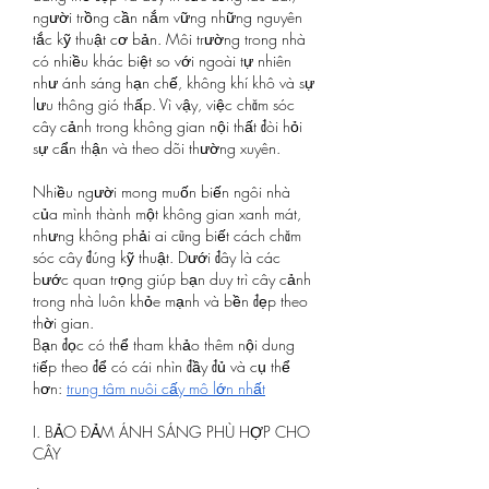
người trồng cần nắm vững những nguyên 
tắc kỹ thuật cơ bản. Môi trường trong nhà 
có nhiều khác biệt so với ngoài tự nhiên 
như ánh sáng hạn chế, không khí khô và sự 
lưu thông gió thấp. Vì vậy, việc chăm sóc 
cây cảnh trong không gian nội thất đòi hỏi 
sự cẩn thận và theo dõi thường xuyên.
Nhiều người mong muốn biến ngôi nhà 
của mình thành một không gian xanh mát, 
nhưng không phải ai cũng biết cách chăm 
sóc cây đúng kỹ thuật. Dưới đây là các 
bước quan trọng giúp bạn duy trì cây cảnh 
trong nhà luôn khỏe mạnh và bền đẹp theo 
thời gian.
Bạn đọc có thể tham khảo thêm nội dung 
tiếp theo để có cái nhìn đầy đủ và cụ thể 
hơn: 
trung tâm nuôi cấy mô lớn nhất
I. BẢO ĐẢM ÁNH SÁNG PHÙ HỢP CHO 
CÂY