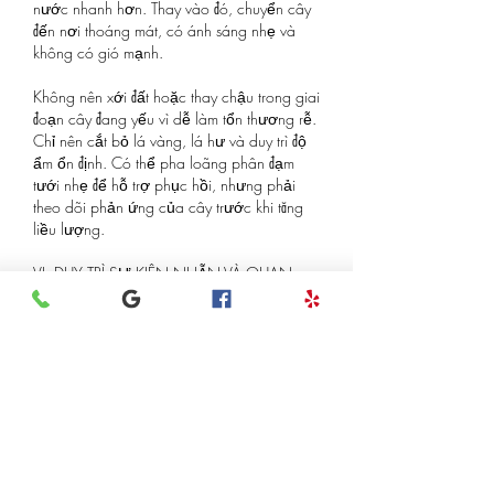
nước nhanh hơn. Thay vào đó, chuyển cây 
đến nơi thoáng mát, có ánh sáng nhẹ và 
không có gió mạnh.
Không nên xới đất hoặc thay chậu trong giai 
đoạn cây đang yếu vì dễ làm tổn thương rễ. 
Chỉ nên cắt bỏ lá vàng, lá hư và duy trì độ 
ẩm ổn định. Có thể pha loãng phân đạm 
tưới nhẹ để hỗ trợ phục hồi, nhưng phải 
theo dõi phản ứng của cây trước khi tăng 
liều lượng.
VI. DUY TRÌ SỰ KIÊN NHẪN VÀ QUAN 
SÁT THƯỜNG XUYÊN
Chăm sóc cây cảnh trong nhà là một quá 
trình lâu dài. Sự thay đổi nhỏ về màu lá, độ 
cứng của thân hay tốc độ phát triển đều là 
những tín hiệu phản ánh tình trạng sức khỏe 
của cây.
Việc quan sát thường xuyên giúp người 
trồng hiểu rõ nhu cầu cụ thể của từng loại 