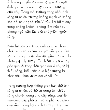
Ánh sáng là yếu tố quan trọng nhất quyết 
định quá trình quang hợp và sinh trưởng 
của cây. Trong môi trường trong nhà, ánh 
sáng tự nhiên thường không mạnh và không 
kéo dài như ngoài trời. Vì vậy, khi bố trí cây 
trong phòng khách, phòng làm việc hay 
phòng ngủ, cần đặc biệt chú ý đến nguồn 
sáng.
Nên đặt cây ở vị trí có ánh sáng tự nhiên 
chiếu vào từ hai đến ba giờ mỗi ngày. Cửa 
sổ, ban công hoặc khu vực gần cửa kính là 
những vị trí lý tưởng. Tránh đặt cây ở những 
góc quá tối trong thời gian dài vì cây sẽ bị 
thiếu sáng, biểu hiện qua hiện tượng lá 
nhạt màu, thân vươn dài và yếu ớt.
Trong trường hợp không gian hạn chế ánh 
sáng tự nhiên, có thể sử dụng đèn chiếu 
sáng chuyên dụng cho cây trồng. Loại đèn 
này cung cấp phổ ánh sáng phù hợp giúp 
cây vẫn quang hợp bình thường. Tuy nhiên, 
không nên lạm dụng ánh sáng nhân tạo mà 