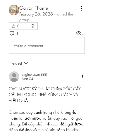
Galvan Thorne
February 26, 2026
·
joined the
group.
0
1
5
Write a comment...
Newest
engine.aszm888
Mar 04
CÁC BƯỚC KỸ THUẬT CHĂM SÓC CÂY 
CẢNH TRONG NHÀ ĐÚNG CÁCH VÀ 
HIỆU QUẢ
Chăm sóc cây cảnh trong nhà không đơn 
thuần là tưới nước và đặt cây vào một góc 
phòng. Để cây phát triển cân đối, giữ được 
dáng thế đẹp và duy trì sức sống lâu dài, 