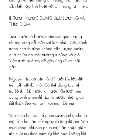
cần kết hợp linh hoạt với ánh sáng tự nhiên.
II. TƯỚI NƯỚC ĐÚNG LIỀU LƯỢNG VÀ 
THỜI ĐIỂM
Tưới nước là bước chăm sóc quan trọng 
nhưng cũng dễ mắc sai lầm nhất. Cây cảnh 
trong nhà thường không cần lượng nước 
quá nhiều do môi trường ít nắng và gió. 
Việc tưới quá tay dễ gây úng rễ và thối 
gốc.
Nguyên tắc cơ bản là chỉ tưới khi lớp đất 
trên bề mặt đã khô. Có thể dùng tay kiểm 
tra độ ẩm đất trước khi tưới. Khi tưới, nên 
dùng bình phun để tạo tia nước nhỏ, giúp 
đất thấm đều và tránh xói mòn bề mặt.
Vào mùa hè, có thể phun sương nhẹ cho lá 
một đến hai lần mỗi ngày để tăng độ ẩm. Vào 
mùa đông, chỉ cần phun một lần hoặc giảm 
tần suất tùy theo mức độ khô của không khí.