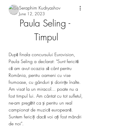
Seraphim Kudryashov
June 12, 2023
Paula Seling - 
Timpul
După finala concursului Eurovision, 
Paula Seling a declarat: "Sunt fericită 
că am avut ocazia să cânt pentru 
România, pentru oameni cu vise 
frumoase, cu gânduri şi dorinţe înalte. 
Am visat la un miracol... poate nu a 
fost timpul lui. Am cântat cu tot sufletul, 
ne-am pregătit ca şi pentru un real 
campionat de muzică europeană. 
Suntem fericiţi dacă voi aţi fost mândri 
de noi".