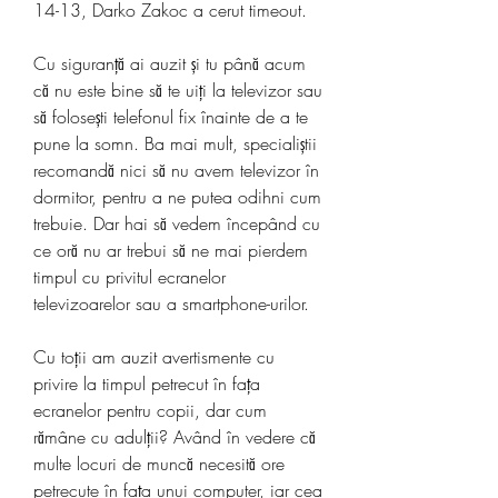
14-13, Darko Zakoc a cerut timeout.
Cu siguranță ai auzit și tu până acum 
că nu este bine să te uiți la televizor sau 
să folosești telefonul fix înainte de a te 
pune la somn. Ba mai mult, specialiștii 
recomandă nici să nu avem televizor în 
dormitor, pentru a ne putea odihni cum 
trebuie. Dar hai să vedem începând cu 
ce oră nu ar trebui să ne mai pierdem 
timpul cu privitul ecranelor 
televizoarelor sau a smartphone-urilor.
Cu toții am auzit avertismente cu 
privire la timpul petrecut în fața 
ecranelor pentru copii, dar cum 
rămâne cu adulții? Având în vedere că 
multe locuri de muncă necesită ore 
petrecute în fața unui computer, iar cea 