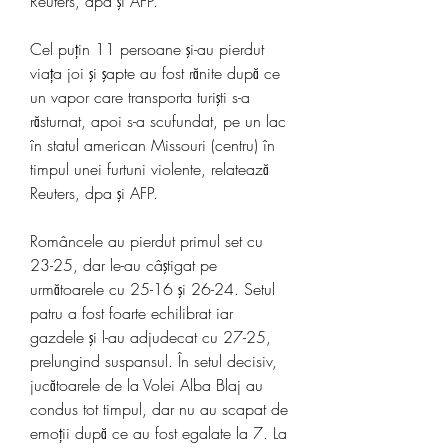
Reuters, dpa şi AFP.
Cel puţin 11 persoane şi-au pierdut 
viaţa joi şi şapte au fost rănite după ce 
un vapor care transporta turişti s-a 
răsturnat, apoi s-a scufundat, pe un lac 
în statul american Missouri (centru) în 
timpul unei furtuni violente, relatează 
Reuters, dpa şi AFP.
Româncele au pierdut primul set cu 
23-25, dar le-au câştigat pe 
următoarele cu 25-16 şi 26-24. Setul 
patru a fost foarte echilibrat iar 
gazdele şi l-au adjudecat cu 27-25, 
prelungind suspansul. În setul decisiv, 
jucătoarele de la Volei Alba Blaj au 
condus tot timpul, dar nu au scapat de 
emoții după ce au fost egalate la 7. La 