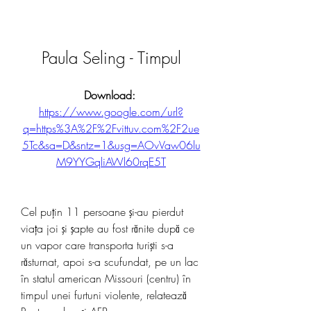
Paula Seling - Timpul
Download: 
https://www.google.com/url?
q=https%3A%2F%2Fvittuv.com%2F2ue
5Tc&sa=D&sntz=1&usg=AOvVaw06lu
M9YYGqliAWl60rqE5T
Cel puţin 11 persoane şi-au pierdut 
viaţa joi şi şapte au fost rănite după ce 
un vapor care transporta turişti s-a 
răsturnat, apoi s-a scufundat, pe un lac 
în statul american Missouri (centru) în 
timpul unei furtuni violente, relatează 