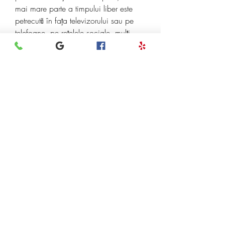
mai mare parte a timpului liber este 
petrecută în fața televizorului sau pe 
telefoane, pe rețelele sociale, mulți 
dintre noi stăm ore consecutive cu 
ochii în ecrane.
Ritmul circadian este alterat, trimițând 
creierului informații eronate cu privire 
la zi și noapte sub stimulii de lumină și 
întuneric. Astfel, atunci când dormim 
expuși la iluminatul și sunetul 
televizorului, creierul poate activa 
anumite funcții care nu sunt 
programate biologic să apară în timpul 
nopții. Consecința va fi un somn 
agitat, cu treziri frecvente și odihnă 
minimă. 041b061a72