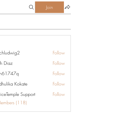
Join
chludwig2
Follow
dwig2
gh Diaz
Follow
yn61747q
Follow
747q
hulika Kokate
Follow
oiceTemple Support
Follow
Members (118)