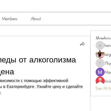
Members
About
Members
hen
henchlu
Lei
еды от алкоголизма 
7k
7kyn61
цена
Mad
ависимости с помощью эффективной 
Inv
в Екатеринбурге. Узнайте цену и сделайте 
See All 
.